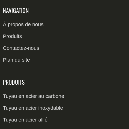
NAVIGATION
À propos de nous
Produits
Contactez-nous
Plan du site
PRODUITS
Tuyau en acier au carbone
Tuyau sans soudure en acier au carbone
Tuyau en acier inoxydable
Tuyau soudé en acier au carbone
Tuyau 304
Tuyau en acier allié
Tube en acier au carbone LSAW