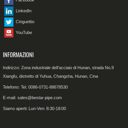
LinkedIn
Bobina di acciaio al carbonio
Cinguettio
Bobina in acciaio inossidabile
YouTube
INFORMAZIONI
Indirizzo:
Zona industriale dell'acciaio di Hunan, strada No.9
Xiangfu, distretto di Yuhua, Changsha, Hunan, Cina
Telefono:
Tel. 0086-0731-88678530
E-mail:
sales@bestar-pipe.com
Siamo aperti: Lun-Ven: 8:30-18:00