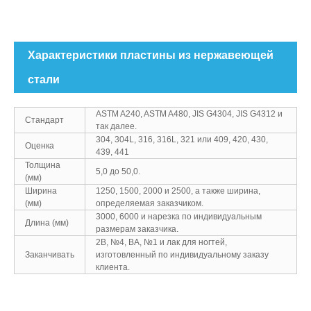
Характеристики пластины из нержавеющей
стали
ASTM A240, ASTM A480, JIS G4304, JIS G4312 и
Стандарт
так далее.
304, 304L, 316, 316L, 321 или 409, 420, 430,
Оценка
439, 441
Толщина
5,0 до 50,0.
(мм)
Ширина
1250, 1500, 2000 и 2500, а также ширина,
(мм)
определяемая заказчиком.
3000, 6000 и нарезка по индивидуальным
Длина (мм)
размерам заказчика.
2B, №4, BA, №1 и лак для ногтей,
Заканчивать
изготовленный по индивидуальному заказу
клиента.