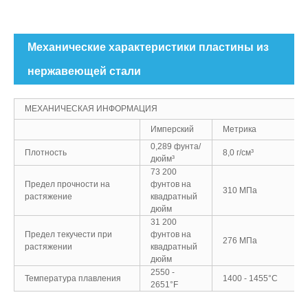
Механические характеристики пластины из
нержавеющей стали
МЕХАНИЧЕСКАЯ ИНФОРМАЦИЯ
Имперский
Метрика
0,289 фунта/
Плотность
8,0 г/см³
дюйм³
73 200
Предел прочности на
фунтов на
310 МПа
растяжение
квадратный
дюйм
31 200
Предел текучести при
фунтов на
276 МПа
растяжении
квадратный
дюйм
2550 -
Температура плавления
1400 - 1455°C
2651°F