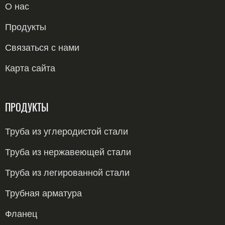
О нас
Продукты
Связаться с нами
Карта сайта
ПРОДУКТЫ
Труба из углеродистой стали
Бесшовные трубы из углеродистой стали
Труба из нержавеющей стали
Сварные трубы из углеродистой стали
Труба 304
Труба из легированной стали
Труба из углеродистой стали, изготовленная
Обсадные и трубные трубы OCTG
Труба 316
Бесшовные трубы из легированной стали
Трубная арматура
методом LSAW.
Труба из углеродистой стали ERW
Бесшовные трубы из нержавеющей стали
Сварные трубы из легированной стали
Фитинги из углеродистой стали
Фланец