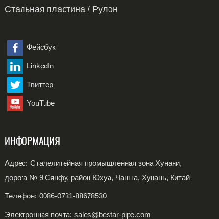
Труба из углеродистой стали, изготовленная
Сварные трубы из нержавеющей стали
Фитинги из нержавеющей стали
Фланец
Стальная пластина / Рулон
методом SSAW.
Бесшовные трубы из дуплексной стали
Фитинги из легированной стали
Пластина из углеродистой стали
Сварные трубы из дуплексной стали
Пластина из нержавеющей стали
Фейсбук
LinkedIn
Рулон из углеродистой стали
Твиттер
Катушка из нержавеющей стали
YouTube
ИНФОРМАЦИЯ
Адрес:
Сталелитейная промышленная зона Хунани,
дорога № 9 Сянфу, район Юхуа, Чанша, Хунань, Китай
Телефон:
0086-0731-88678530
Электронная почта:
sales@bestar-pipe.com