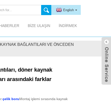
English
HABERLER
BIZE ULAŞIN
İNDIRMEK
R KAYNAK BAĞLANTILARI VE ÖNCEDEN
ntıları, döner kaynak
rı arasındaki farklar
r.
çelik boru
Montaj işlemi sırasında kaynak