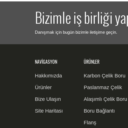
Bizimle iş birliği y
Danışmak için bugün bizimle iletişime geçin.
NAVIGASYON
ÜRÜNLER
Hakkımızda
Karbon Çelik Boru
Karbon Çelik
Ürünler
Paslanmaz Çelik
Dikişsiz Boru
Karbon Çelik
Boru
Bize Ulaşın
Alaşımlı Çelik Boru
Kaynaklı Boru
304 Boru
OCTG Muhafaza
Alaşımlı Çelik
Site Haritası
Boru Bağlantı
Karbon Çelik
Borusu ve Boru
316 Boru
Dikişsiz Boru
Alaşımlı Çelik
Parçaları
Flanş