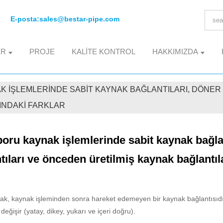
E-posta:
sales@bestar-pipe.com
ER
PROJE
KALITE KONTROL
HAKKIMIZDA
K IŞLEMLERINDE SABIT KAYNAK BAĞLANTILARI, DÖNE
INDAKI FARKLAR
boru kaynak işlemlerinde sabit kaynak bağla
tıları ve önceden üretilmiş kaynak bağlantıla
ak, kaynak işleminden sonra hareket edemeyen bir kaynak bağlantısıdı
değişir (yatay, dikey, yukarı ve içeri doğru).