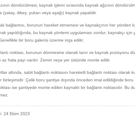
ının döndürülmesi, kaynak işlemi sırasında kaynak ağzının döndürülmes
 (yatay, dikey, yukarı veya aşağı) kaynak yapabilir.
ak bağlantısı, borunun hareket etmemesi ve kaynakçının her yönden kay
ak yapıldığında, bu kaynak yöntemi uygulaması zordur, kaynakçı için yü
Genellikle bir boru galerisi üzerine inşa edilir;
antı noktası, borunun dönmesine olanak tanır ve kaynak pozisyonu düz
e az hata payı vardır. Zemin veya yer üstünde monte edilir.
tlar altında, sabit bağlantı noktasını hareketli bağlantı noktası olarak k
ir birleşimidir. Çelik boru şantiye dışında önceden imal edildiğinde boru b
oktası ise şantiyede monte edilen kaynaklı bir bağlantı noktasıdır. Bu d
mez.
hi: 24 Ekim 2023