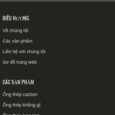
ĐIỀU HƯỚNG
Về chúng tôi
Các sản phẩm
Liên hệ với chúng tôi
Sơ đồ trang web
CÁC SẢN PHẨM
Ống thép cacbon
Ống thép cacbon liền mạch
Ống thép không gỉ
Ống thép cacbon hàn
Ống 304