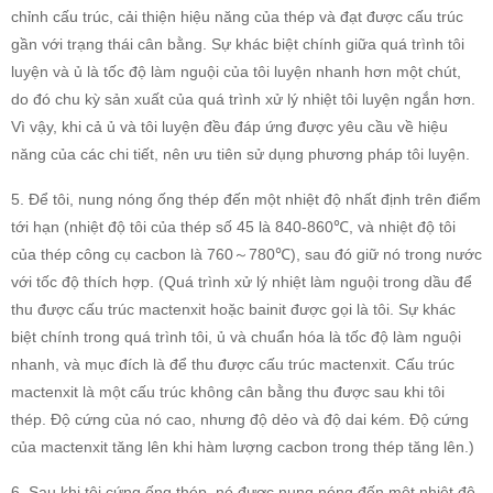
chỉnh cấu trúc, cải thiện hiệu năng của thép và đạt được cấu trúc
gần với trạng thái cân bằng. Sự khác biệt chính giữa quá trình tôi
luyện và ủ là tốc độ làm nguội của tôi luyện nhanh hơn một chút,
do đó chu kỳ sản xuất của quá trình xử lý nhiệt tôi luyện ngắn hơn.
Vì vậy, khi cả ủ và tôi luyện đều đáp ứng được yêu cầu về hiệu
năng của các chi tiết, nên ưu tiên sử dụng phương pháp tôi luyện.
5. Để tôi, nung nóng ống thép đến một nhiệt độ nhất định trên điểm
tới hạn (nhiệt độ tôi của thép số 45 là 840-860℃, và nhiệt độ tôi
của thép công cụ cacbon là 760～780℃), sau đó giữ nó trong nước
với tốc độ thích hợp. (Quá trình xử lý nhiệt làm nguội trong dầu để
thu được cấu trúc mactenxit hoặc bainit được gọi là tôi. Sự khác
biệt chính trong quá trình tôi, ủ và chuẩn hóa là tốc độ làm nguội
nhanh, và mục đích là để thu được cấu trúc mactenxit. Cấu trúc
mactenxit là một cấu trúc không cân bằng thu được sau khi tôi
thép. Độ cứng của nó cao, nhưng độ dẻo và độ dai kém. Độ cứng
của mactenxit tăng lên khi hàm lượng cacbon trong thép tăng lên.)
6. Sau khi tôi cứng ống thép, nó được nung nóng đến một nhiệt độ