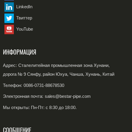
LinkedIn
Рулон из углеродистой стали
Твиттер
Катушка из нержавеющей стали
YouTube
ИНФОРМАЦИЯ
Адрес:
Сталелитейная промышленная зона Хунани,
дорога № 9 Сянфу, район Юхуа, Чанша, Хунань, Китай
Телефон:
0086-0731-88678530
Электронная почта:
sales@bestar-pipe.com
Мы открыты: Пн-Пт: с 8:30 до 18:00.
СООБЩЕНИЕ