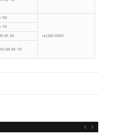
5~50
5~70
R.45, 50
เจ1392 050X
AS GR.45~70