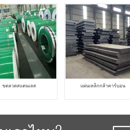
ขดลวดสแตนเลส
แผ่นเหล็กกล้าคาร์บอน