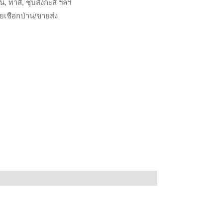
น, ทาสี, ชุบสังกะสี ฯลฯ
ยเชือกป่าน/ขายส่ง