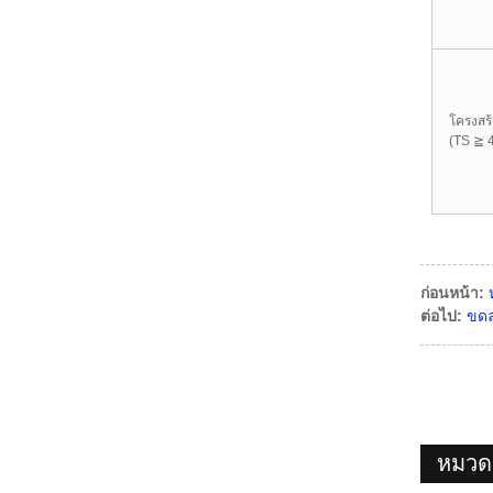
โครงสร้
(TS ≧ 
ก่อนหน้า:
ต่อไป:
ขด
หมวดห