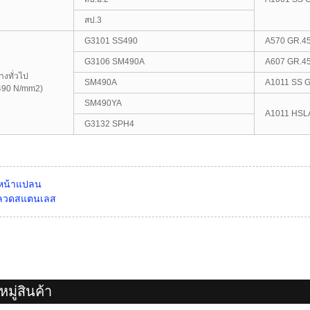
สป.3
G3101 SS490
A570 GR.4
G3106 SM490A
A607 GR.4
างทั่วไป
SM490A
A1011 SS G
490 N/mm2)
SM490YA
A1011 HSL
G3132 SPH4
หน้าแปลน
ลวดสแตนเลส
มู่สินค้า