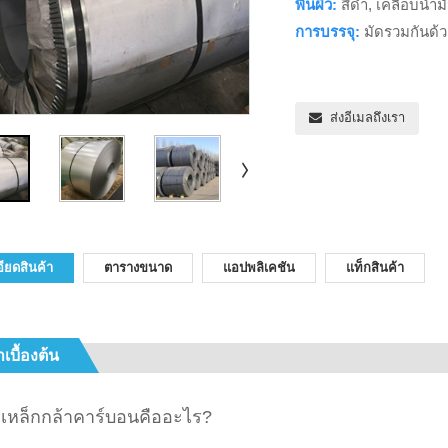
พื้นผิว:
สีดำ, เคลือบน้ำมั
การบรรจุ:
มัดรวมกันด้ว
ส่งอีเมลถึงเรา
ียดสินค้า
ตารางขนาด
แอปพลิเคชัน
แท็กสินค้า
เบื้องต้น
หล็กกล้าคาร์บอนคืออะไร?