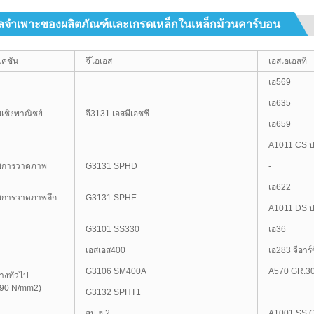
ูลจำเพาะของผลิตภัณฑ์และเกรดเหล็กในเหล็กม้วนคาร์บอน
เคชัน
จีไอเอส
เอสเอเอสที
เอ569
เอ635
เชิงพาณิชย์
จี3131 เอสพีเอชซี
เอ659
A1011 CS ป
พการวาดภาพ
G3131 SPHD
-
เอ622
พการวาดภาพลึก
G3131 SPHE
A1011 DS ป
G3101 SS330
เอ36
เอสเอส400
เอ283 จีอาร์ซ
G3106 SM400A
A570 GR.3
างทั่วไป
490 N/mm2)
G3132 SPHT1
สป.ฮ.2
A1001 SS 