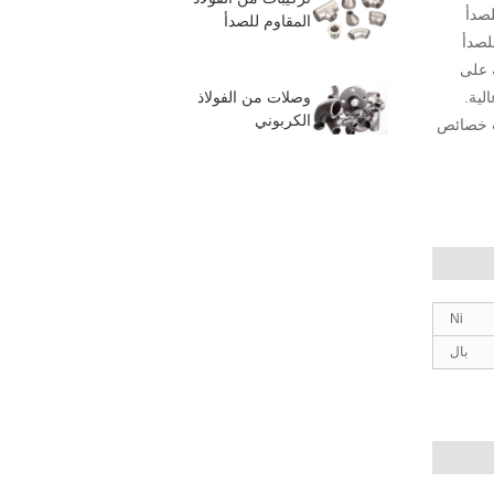
لصدأ
المقاوم للصدأ
لصدأ
ة على
لية.
وصلات من الفولاذ
الكربوني
ات خصائص
Ni
بال