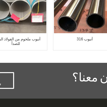
أنبوب 316
أنبوب ملحوم من الفولاذ ال
للصدأ
 معنا؟
س