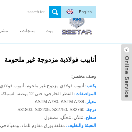
English
بيت
منتجات
مشر
إرسال بريد
أنابيب فولاذية مزدوجة غير ملحومة
إلكتروني
وصف مختصر:
يكتب:
أنبوب فولاذي مزدوج غير ملحوم، أنبوب فولاذي
المواصفات:
القطر الخارجي: حتى 12 بوصة. السماكة: SCH XSS
معيار:
ASTM A790، ASTM A789
وي تشات
درجة:
S31803، S32205، S32750، S32760
سطح:
مُلدَّن، مُخلَّل، مصقول
التعبئة والتغليف:
مغلفة بورق مقاوم للماء، ومعبأة في 