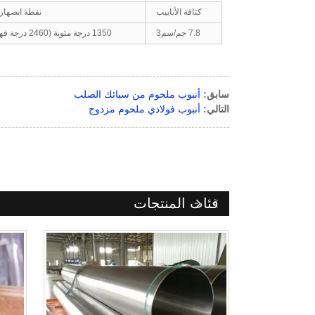
كثافة الأنابيب
نقطة انصهار 
7.8 جم/سم3
1350 درجة مئوية (2460 درجة فهرنهايت)
سابق:
أنبوب ملحوم من سبائك الصلب
التالي:
أنبوب فولاذي ملحوم مزدوج
فئات المنتجات