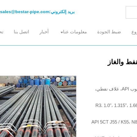
بريد إلكتروني:
sales@bestar-pipe.com
وع
ضبط الجودة
معلومات عنا
أخبار
اتصل بنا
تح
نفط والغاز
غلاف API 5CT، أنبوب API 5CT، غلاف API، أنبوب API، غلاف نفطي،
الطول عادة في R3. 1.0"، 1.315"، 1.66"، 1.9"،
API 5CT J55 / K55، N