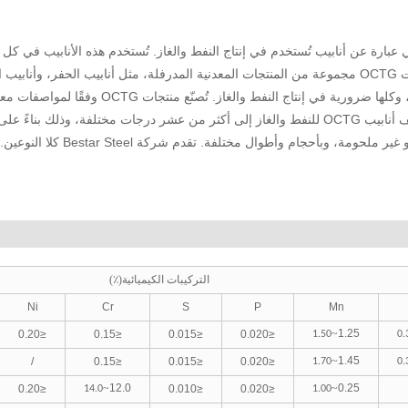
اختصار لـ Oil Country Tubular Goods، وهي عبارة عن أنابيب تُستخدم في إنتاج النفط والغاز. تُستخدم هذه الأنابيب في 
المواقع البرية والبحرية لإنتاج النفط والغاز. تشمل منتجات OCTG مجموعة من المنتجات المعدنية المدرفلة، مثل أنابيب الحفر، وأن
وأنابيب الإنتاج، وأنابيب الخطوط، والوصلات، والملحقات، وكلها ضرورية في إنتاج النفط والغاز. تُصنّع منتجات OCTG وفقًا 
البترول الأمريكي (API). وبموجب هذه المواصفات، تُصنّف أنابيب OCTG للنفط والغاز إلى أكثر من عشر درجات مختلفة، وذلك بناءً
التركيبات الكيميائية
(٪)
Ni
Cr
S
P
Mn
~
1.25
≤0.20
≤0.15
≤0.015
≤0.020
1.50
0.
~
1.45
/
≤0.15
≤0.015
≤0.020
1.70
0.
~
12.0
~
0.25
≤0.20
≤0.010
≤0.020
14.0
1.00