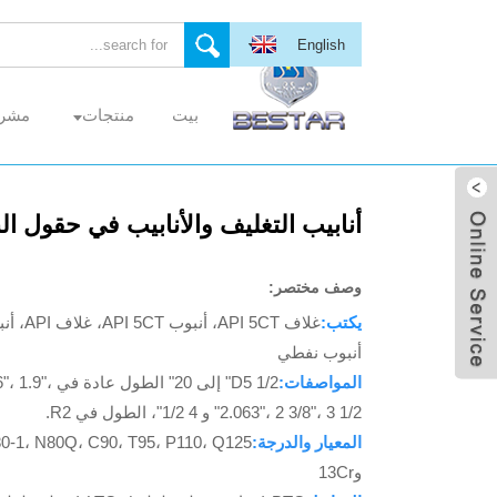
English
بيت
منتجات
مشر
إرسال بريد
أنابيب التغليف والأنابيب في حقول ال
إلكتروني
وصف مختصر:
يكتب:
أنبوب نفطي
المواصفات:
D5 1/2" إلى 20" 
وي تشات
2.063"، 2 3/8"، 3 1/2" و 4 1/2"، الطول في R2.
المعيار والدرجة:
80-1، N80Q، C90، T95، P110، Q125
و13Cr