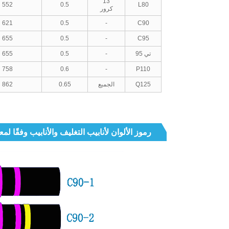
13
552
0.5
L80
كرور
621
0.5
-
C90
655
0.5
-
C95
تي 95
-
0.5
655
758
0.6
-
P110
Q125
الجميع
0.65
862
رموز الألوان لأنابيب التغليف والأنابيب وفقًا لمعيار 5CT