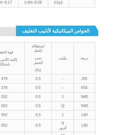
~
0.17
~
0.26
P110
37
0.395
الخواص الميكانيكية لأنابيب التغليف
استطالة
كاملة
قوة الخض
درجة
يكتب
تحت
(الحد الأدنى
الحمل
باسكال
(%)
379
0.5
-
J55
379
0.5
-
K55
552
0.5
1
N80
552
0.5
Q
N80
552
0.5
1
L80
9
552
0.5
L80
كرور