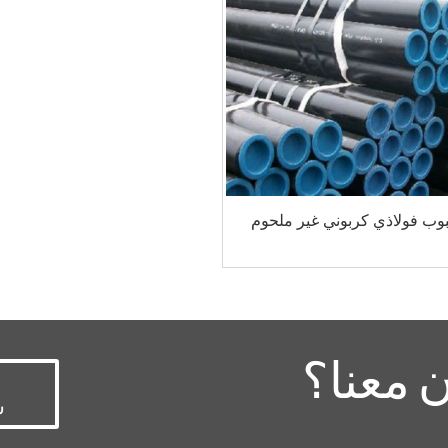
بوب فولاذي كربوني غير ملحوم
 معنا؟
س