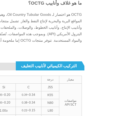
ما هو غلاف وأنابيب OCTG؟
OCTG هو 
والمواد المستخدمة. تتوفر منتجات OCTG إما ملحومة أو غير ملحومة، وبأحجام وأطوال مختلفة. تقدم شركة Bestar Steel كلا النوعين.
التركيب الكيميائي لأنابيب التغليف
معيار
درجة
Si
C
J55
~
0.20
~
0.34
K55
35
0.39
مواصفات
~
0.20
~
0.34
N80
35
0.38
API 5CT
~
0.15
≤1.00
L80
0.22