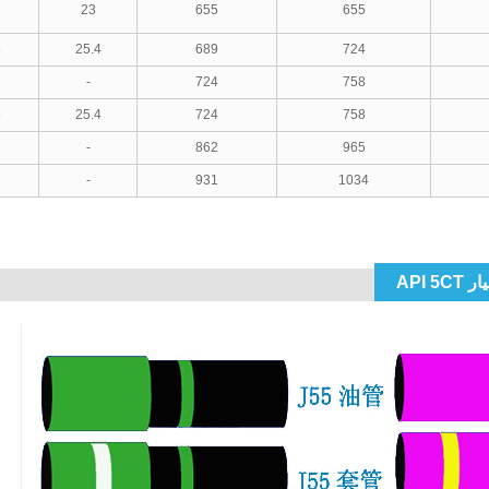
1
23
655
655
5
25.4
689
724
-
724
758
5
25.4
724
758
-
862
965
-
931
1034
API 