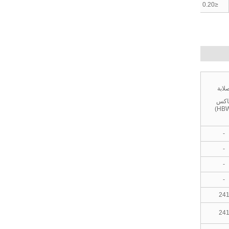
~
0.15
≤0.08
≤0.20
0.25
لابة
اكس
-
-
-
-
24
24