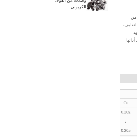
وصلات من الفولاذ
الكربوني
كل من
ابيب التغليف،
لمواصفات معهد
 على أدائها
V
Mo
Cu
/
/
≤0.20
~
0.11
/
/
0.16
/
/
≤0.20