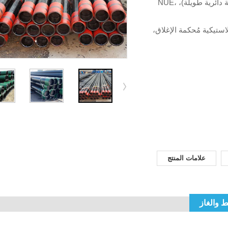
BTC (دعامة وصلة ملولبة)، LTC (وصلة ملولبة دائرية طويلة)، NUE،
استيكية مُحكمة الإغلاق،
علامات المنتج
ط والغاز