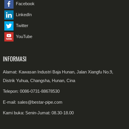
Pipa Las Baja Dupleks
Pelat Baja Tahan Karat
Facebook
LinkedIn
Gulungan Baja Karbon
Twitter
Kumparan Baja Tahan Karat
YouTube
INFORMASI
Alamat:
Kawasan Industri Baja Hunan, Jalan Xiangfu No.9,
Distrik Yuhua, Changsha, Hunan, Cina
Telepon:
0086-0731-88678530
E-mail:
sales@bestar-pipe.com
Kami buka: Senin-Jumat: 08.30-18.00