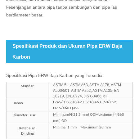
kesenjangan antara pipa tanpa sambungan dan pipa las
berdiameter besar.
Spesifikasi Produk dan Ukuran Pipa ERW Baja
Karbon
Spesifikasi Pipa ERW Baja Karbon yang Tersedia
ASTM 5L, ASTM A53, ASTM A178, ASTM
Standar
A500/501, ASTM A252, ASTM A135, EN
10219, EN10224, JIS G3466, dll
L245/B L290/X42 L320/X46 L360/X52
Bahan
L415/X60 Q355
Φ
Φ
Minimum
(
21,3 mm
)
OD
Maksimum
(
660
Diameter Luar
mm
)
OD
Minimal 1 mm
Maksimum 20 mm
Ketebalan
Dinding