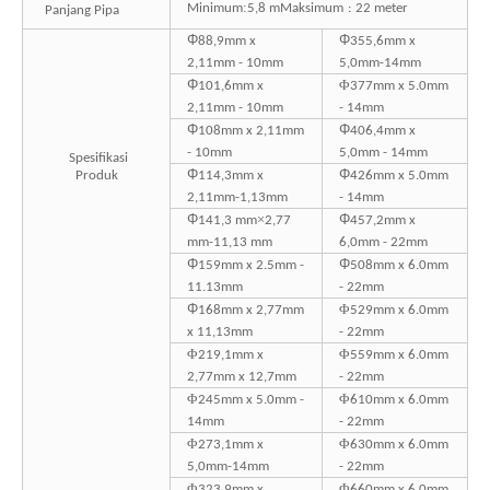
:
Minimum
5,8 m
Maksimum
:
22 meter
Panjang Pipa
Φ
Φ
88,9mm x
355,6mm x
2,11mm - 10mm
5,0mm-14mm
Φ
Φ
101,6mm x
377mm x 5.0mm
2,11mm - 10mm
- 14mm
Φ
Φ
108mm x 2,11mm
406,4mm x
- 10mm
5,0mm - 14mm
Spesifikasi
Φ
Φ
Produk
114,3mm x
426mm x 5.0mm
2,11mm-1,13mm
- 14mm
Φ
×
Φ
141,3 mm
2,77
457,2mm x
mm-11,13 mm
6,0mm - 22mm
Φ
Φ
159mm x 2.5mm -
508mm x 6.0mm
11.13mm
- 22mm
Φ
Φ
168mm x 2,77mm
529mm x 6.0mm
x 11,13mm
- 22mm
Φ
Φ
219,1mm x
559mm x 6.0mm
2,77mm x 12,7mm
- 22mm
Φ
Φ
245mm x 5.0mm -
610mm x 6.0mm
14mm
- 22mm
Φ
Φ
273,1mm x
630mm x 6.0mm
5,0mm-14mm
- 22mm
Φ
Φ
323,9mm x
660mm x 6.0mm