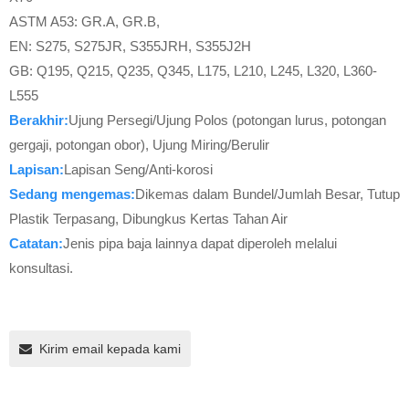
ASTM A53: GR.A, GR.B,
EN: S275, S275JR, S355JRH, S355J2H
GB: Q195, Q215, Q235, Q345, L175, L210, L245, L320, L360-
L555
Berakhir:
Ujung Persegi/Ujung Polos (potongan lurus, potongan
gergaji, potongan obor), Ujung Miring/Berulir
Lapisan:
Lapisan Seng/Anti-korosi
Sedang mengemas:
Dikemas dalam Bundel/Jumlah Besar, Tutup
Plastik Terpasang, Dibungkus Kertas Tahan Air
Catatan:
Jenis pipa baja lainnya dapat diperoleh melalui
konsultasi.
Kirim email kepada kami