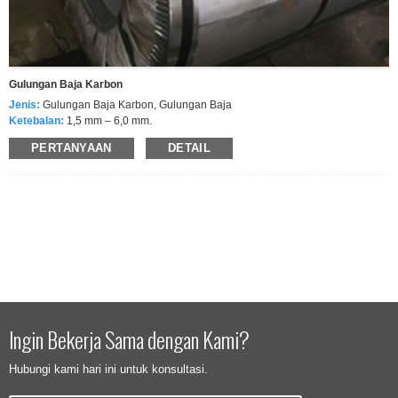
Gulungan Baja Karbon
Jenis:
Gulungan Baja Karbon, Gulungan Baja
Ketebalan:
1,5 mm – 6,0 mm.
Lebar:
914/1219/1500/2000, dll.
PERTANYAAN
DETAIL
Standar:
ASTM A36, ASTM A283, ASTM A1008, ASTM A285, ASTM A515,
ASTM A516, JIS G3141, dll.
Nilai:
ASTM A36, Gr. ABC D, Gr 55, 60, 65, 70, Q235B, Q355B, dll.
Permukaan:
Hitam, Diminyaki, Dicat, Digalvanis, dll.
Sedang mengemas:
Diikat dengan tali rami/Dalam jumlah besar
Ingin Bekerja Sama dengan Kami?
Hubungi kami hari ini untuk konsultasi.