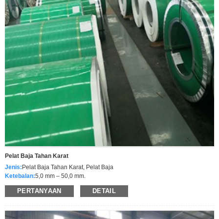
Pelat Baja Tahan Karat
Jenis:
Pelat Baja Tahan Karat, Pelat Baja
Ketebalan:
5,0 mm – 50,0 mm.
Lebar:
1250/1500/2000 & 2500, dll.
PERTANYAAN
DETAIL
Standar:
ASTM A240, ASTM A480, JIS G4304, JIS G4312, dll.
Nilai:
304, 304L, 316, 316L, 321 atau 409, 420, 430, 439, 441
Menyelesaikan:
2B, No.4, BA, No.1, dll.