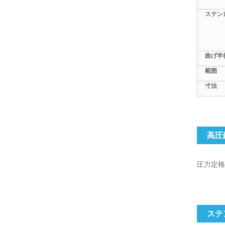
ステン
曲げ半
範囲
寸法
高圧
圧力定格 –
ステ