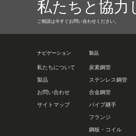
私たちと協力
ご相談は今すぐお問い合わせください。
ナビゲーション
製品
私たちについて
炭素鋼管
炭素鋼シームレス
製品
ステンレス鋼管
パイプ
炭素鋼溶接管
304パイプ
お問い合わせ
合金鋼管
炭素鋼LSAWパイ
OCTGケーシング
316パイプ
合金鋼シームレス
サイトマップ
パイプ継手
プ
炭素鋼ERWパイプ
とチューブパイプ
パイプ
ステンレス鋼シー
合金鋼溶接管
炭素鋼継手
フランジ
炭素鋼SSAWパイ
ムレスパイプ
ステンレス鋼溶接
ステンレス製継手
フランジ
鋼板・コイル