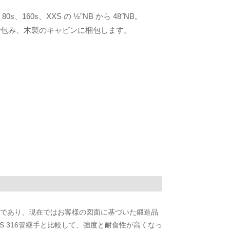
、80s、160s、XXS の ½”NB から 48″NB。
で包み、木製のキャビンに梱包します。
であり、現在ではお客様の図面に基づいた鍛造品
S 316管継手と比較して、強度と耐食性が高くなっ