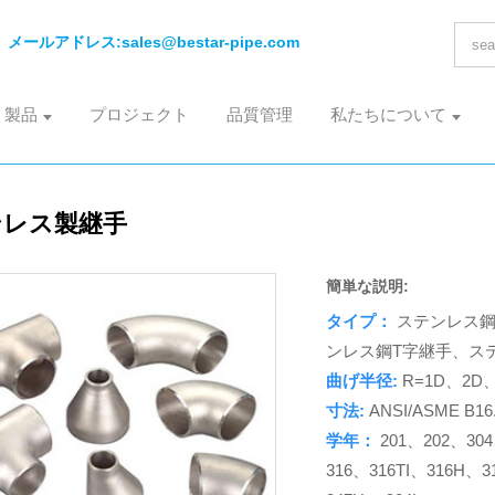
メールアドレス:
sales@bestar-pipe.com
製品
プロジェクト
品質管理
私たちについて
ンレス製継手
簡単な説明:
タイプ：
ステンレス
ンレス鋼T字継手、ス
曲げ半径:
R=1D、2D
寸法:
ANSI/ASME B1
学年：
201、202、30
316、316TI、316H、