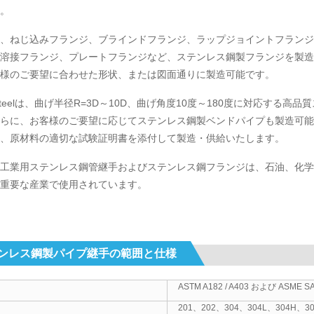
。
、ねじ込みフランジ、ブラインドフランジ、ラップジョイントフランジ
溶接フランジ、プレートフランジなど、ステンレス鋼製フランジを製造
様のご要望に合わせた形状、または図面通りに製造可能です。
ar Steelは、曲げ半径R=3D～10D、曲げ角度10度～180度に対応
らに、お客様のご要望に応じてステンレス鋼製ベンドパイプも製造可能
、原材料の適切な試験証明書を添付して製造・供給いたします。
工業用ステンレス鋼管継手およびステンレス鋼フランジは、石油、化学
重要な産業で使用されています。
ンレス鋼製パイプ継手の範囲と仕様
ASTM A182 / A403 および ASME SA
201、202、304、304L、304H、3