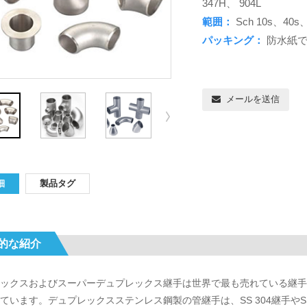
347H、 904L
範囲：
Sch 10s、40s
パッキング：
防水紙
メールを送信
細
製品タグ
的な紹介
ックスおよびスーパーデュプレックス継手は世界で最も売れている継手
ています。デュプレックスステンレス鋼製の管継手は、SS 304継手やS