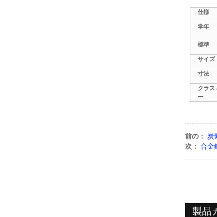
仕様
学年
標準
サイズ
寸法
クラス 
ー
前の：
炭
次：
合金
製品