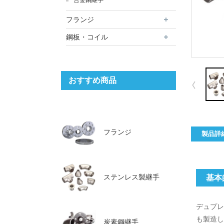
合金鋼継手
フランジ
鋼板・コイル
おすすめ商品
フランジ
製品詳
ステンレス製継手
基本
デュプレ
も製造し
炭素鋼継手