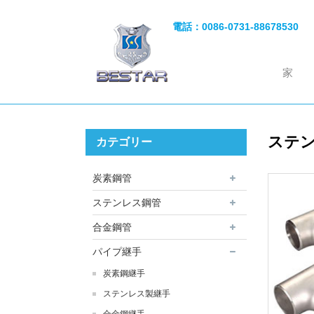
電話：
0086-0731-88678530
家
ステ
カテゴリー
炭素鋼管
ステンレス鋼管
合金鋼管
パイプ継手
炭素鋼継手
ステンレス製継手