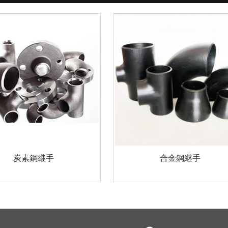
炭素鋼継手
合金鋼継手