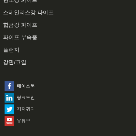
탄소강 파이프
탄소강 이음매 없는 파이프
스테인리스강 파이프
탄소강 용접 파이프
304 파이프
합금강 파이프
탄소강 LSAW 파이프
OCTG 케이싱 및 튜빙 파이프
316 파이프
합금강 이음매 없는 파이프
파이프 부속품
탄소강 ERW 파이프
스테인리스강 이음매 없는 파이프
합금강 용접 파이프
탄소강 피팅
플랜지
탄소강 SSAW 파이프
스테인리스강 용접 파이프
스테인리스 스틸 피팅
플랜지
강판/코일
듀플렉스강 무이음관
합금강 부속품
탄소강판
듀플렉스 강 용접 파이프
스테인리스 스틸 플레이트
페이스북
링크드인
탄소강 코일
지저귀다
스테인리스 스틸 코일
유튜브