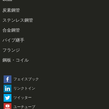
炭素鋼管
炭素鋼シームレスパイプ
ステンレス鋼管
炭素鋼溶接管
304パイプ
合金鋼管
炭素鋼LSAWパイプ
OCTGケーシングとチューブパイプ
316パイプ
合金鋼シームレスパイプ
パイプ継手
炭素鋼ERWパイプ
ステンレス鋼シームレスパイプ
合金鋼溶接管
炭素鋼継手
フランジ
炭素鋼SSAWパイプ
ステンレス鋼溶接管
ステンレス製継手
フランジ
鋼板・コイル
二相鋼シームレスパイプ
合金鋼継手
炭素鋼板
二相鋼溶接管
ステンレス鋼板
フェイスブック
リンクトイン
炭素鋼コイル
ツイッター
ステンレス鋼コイル
ユーチューブ