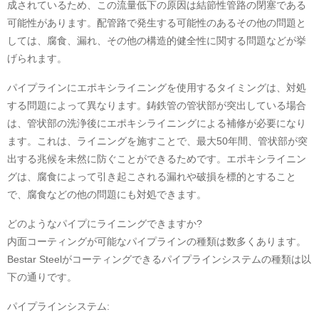
成されているため、この流量低下の原因は結節性管路の閉塞である
可能性があります。配管路で発生する可能性のあるその他の問題と
しては、腐食、漏れ、その他の構造的健全性に関する問題などが挙
げられます。
パイプラインにエポキシライニングを使用するタイミングは、対処
する問題によって異なります。鋳鉄管の管状部が突出している場合
は、管状部の洗浄後にエポキシライニングによる補修が必要になり
ます。これは、ライニングを施すことで、最大50年間、管状部が突
出する兆候を未然に防ぐことができるためです。エポキシライニン
グは、腐食によって引き起こされる漏れや破損を標的とすること
で、腐食などの他の問題にも対処できます。
どのようなパイプにライニングできますか?
内面コーティングが可能なパイプラインの種類は数多くあります。
Bestar Steelがコーティングできるパイプラインシステムの種類は以
下の通りです。
パイプラインシステム: