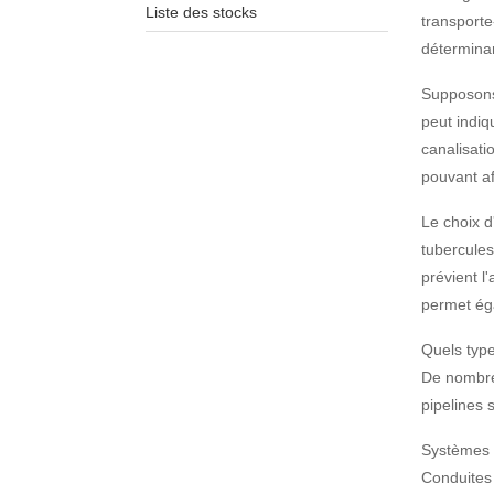
Liste des stocks
transporte
détermina
Supposons 
peut indiq
canalisati
pouvant aff
Le choix d
tubercules
prévient l
permet éga
Quels type
De nombreu
pipelines s
Systèmes d
Conduites