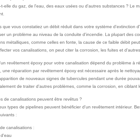
-t-elle du gaz, de l'eau, des eaux usées ou d'autres substances ? Le ma
nt.
que vous constatiez un débit réduit dans votre système d'extinction d'i
uer un problème au niveau de la conduite d'incendie. La plupart des co
ons métalliques, comme celles en fonte, la cause de ce faible débit peut
ecter vos canalisations, on peut citer la corrosion, les fuites et d'autre
'un revêtement époxy pour votre canalisation dépend du problème à ré
, une réparation par revêtement époxy est nécessaire après le nettoya
'apparition de nouveaux signes de tubercules pendant une durée pouva
lement de traiter d'autres problèmes, comme la corrosion, en ciblant les
s de canalisations peuvent être revêtus ?
x types de pipelines peuvent bénéficier d'un revêtement intérieur. Be
uivants :
e canalisations :
 d'eau