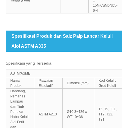
Tinggi (Ferit)
1
15NiCuMoNb5-
6-4
Spesifikasi Produk dan Saiz Paip Lancar Keluli
Aloi ASTM A335
Spesifikasi yang Tersedia
ASTM/ASME
Nama
Piawaian
Kod Keluli /
Dimensi (mm)
Produk
Eksekutif
Gred Keluli
Dandang,
Pemanas
Lampau
dan Tiub
T5, T9, T11,
Penukar
Ø10.3~426 x
ASTM A213
T12, T22,
Haba Keluli
WT1.0~36
T91
Aloi Ferit
dan