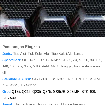
Penerangan Ringkas:
Jenis:
Tiub Aloi, Tiub Keluli Aloi, Tiub Keluli Aloi Lancar
Spesifikasi:
OD: 1/8” ~ 26”. BERAT: SCH 30, 30, 40, 60, 80, 120,
140, 160, XS, XXS, STD. PANJANG: Tunggal, Berganda Rawak,
dll.
Standard & Gred:
GB/T 3091 , BS1387, EN39, EN1139, ASTM
A53, A335, JIS G3444
Gred:
Q195, Q215, Q235, Q345, S235JR, S275JR, STK 400,
STK 500
Tamat:
Hujung Biasa, Hujung Serong, Hujung Benang