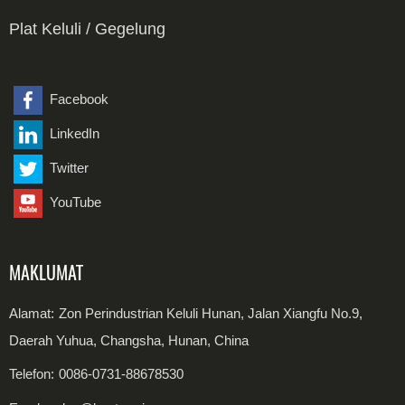
Paip SSAW Keluli Karbon
Paip Kimpalan Keluli Tahan Karat
Kelengkapan Keluli Tahan Karat
Bebibir
Plat Keluli / Gegelung
Paip Lancar Keluli Dupleks
Kelengkapan Keluli Aloi
Plat Keluli Karbon
Paip Kimpalan Keluli Dupleks
Plat Keluli Tahan Karat
Facebook
LinkedIn
Gegelung Keluli Karbon
Twitter
Gegelung Keluli Tahan Karat
YouTube
MAKLUMAT
Alamat:
Zon Perindustrian Keluli Hunan, Jalan Xiangfu No.9,
Daerah Yuhua, Changsha, Hunan, China
Telefon:
0086-0731-88678530