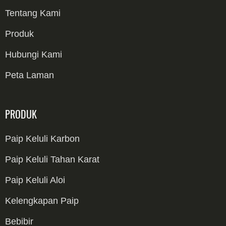
Tentang Kami
Produk
Hubungi Kami
Peta Laman
PRODUK
Paip Keluli Karbon
Paip Lancar Keluli Karbon
Paip Keluli Tahan Karat
Paip Kimpalan Keluli Karbon
Paip 304
Paip Keluli Aloi
Paip LSAW Keluli Karbon
Paip Selongsong dan Tiub OCTG
316 Paip
Paip Lancar Keluli Aloi
Kelengkapan Paip
Paip ERW Keluli Karbon
Paip Lancar Keluli Tahan Karat
Paip Kimpalan Keluli Aloi
Kelengkapan Keluli Karbon
Bebibir