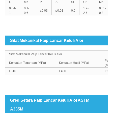
C
Mn
P
S
Si
Cr
Mo
0.04-
0.1-
1.9-
0.05-
≤0.03
≤0.01
0.5
1
0.6
2.6
0.3
Sifat Mekanikal Paip Lancar Keluli Aloi
Sifat Mekanikal Paip Lancar Keluli Aloi
Pema
Kekuatan Tegangan (MPa)
Kekuatan Hasil (MPa)
(%)
≥510
≥400
≥20
Gred Setara Paip Lancar Keluli Aloi ASTM
A335M