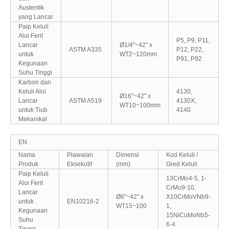
Austentik
yang Lancar
Paip Keluli
Aloi Ferit
P5, P9, P11,
Lancar
Ø1/4"~42" x
ASTM A335
P12, P22,
untuk
WT2~120mm
P91, P92
Kegunaan
Suhu Tinggi
Karbon dan
Keluli Aloi
4130,
Ø16"~42" x
Lancar
ASTM A519
4130X,
WT10~100mm
untuk Tiub
4140
Mekanikal
EN
Nama
Piawaian
Dimensi
Kod Keluli /
Produk
Eksekutif
(mm)
Gred Keluli
Paip Keluli
13CrMo4-5, 1-
Aloi Ferit
CrMo9-10,
Lancar
Ø8"~42" x
X10CrMoVNb9-
untuk
EN10216-2
WT15~100
1,
Kegunaan
15NiCuMoNb5-
Suhu
6-4