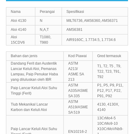
Nama
Perangai
Spesifikasi
Aloi 4130
N
MILT6736, AMS6360, AMS6371
Aloi 4140
N,A,T
AMS6381
Aloi
T1080,
AIR9160C, 1.7734.5, 1.7734.6
15CDV6
T980
Bahan dan jenis
Kod Piawai
Gred termasuk
Dandang Ferit dan Austentik
ASTM
T1, T2, T5 , T9,
Lancar Keluli Aloi, Pemanas
A213/
T22, T23, T91,
Lampau, Paip Penukar Haba
ASME SA
T92
yang diluluskan oleh IBR
213
ASTM
P1, P5, P9, P11,
Paip Lancar Keluli Aloi Suhu
A335/ASME
P12, P17, P22,
Tinggi (Ferit)
SA 335
P91, P92
ASTM
Tiub Mekanikal Lancar
4130, 4130X,
A519/ASME
Karbon dan Keluli Aloi
4140
SA 519
13CrMo4-5
10CrMo9-10
Paip Lancar Keluli Aloi Suhu
X10CrMoVNb9-
EN10216-2