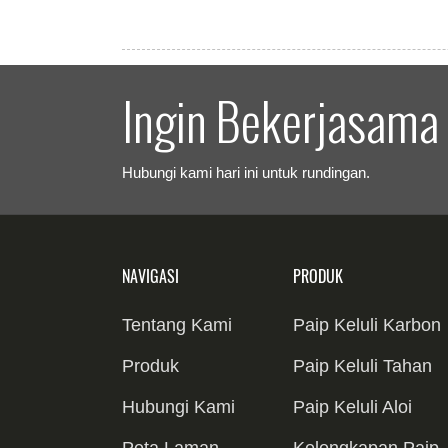
Ingin Bekerjasama
Hubungi kami hari ini untuk rundingan.
NAVIGASI
PRODUK
Tentang Kami
Paip Keluli Karbon
Paip Lancar Keluli
Produk
Paip Keluli Tahan
Karbon
Paip Kimpalan
Karat
Hubungi Kami
Paip Keluli Aloi
Keluli Karbon
Paip 304
Paip Selongsong
Paip Lancar Keluli