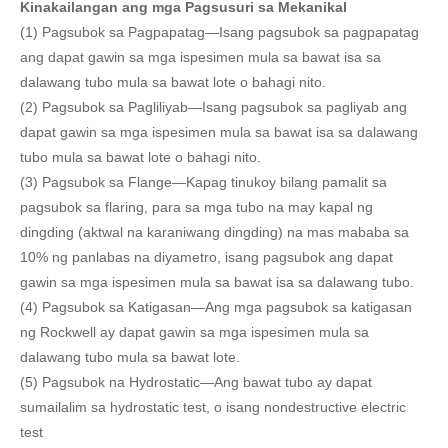
Kinakailangan ang mga Pagsusuri sa Mekanikal
(1) Pagsubok sa Pagpapatag—Isang pagsubok sa pagpapatag
ang dapat gawin sa mga ispesimen mula sa bawat isa sa
dalawang tubo mula sa bawat lote o bahagi nito.
(2) Pagsubok sa Pagliliyab—Isang pagsubok sa pagliyab ang
dapat gawin sa mga ispesimen mula sa bawat isa sa dalawang
tubo mula sa bawat lote o bahagi nito.
(3) Pagsubok sa Flange—Kapag tinukoy bilang pamalit sa
pagsubok sa flaring, para sa mga tubo na may kapal ng
dingding (aktwal na karaniwang dingding) na mas mababa sa
10% ng panlabas na diyametro, isang pagsubok ang dapat
gawin sa mga ispesimen mula sa bawat isa sa dalawang tubo.
(4) Pagsubok sa Katigasan—Ang mga pagsubok sa katigasan
ng Rockwell ay dapat gawin sa mga ispesimen mula sa
dalawang tubo mula sa bawat lote.
(5) Pagsubok na Hydrostatic—Ang bawat tubo ay dapat
sumailalim sa hydrostatic test, o isang nondestructive electric
test