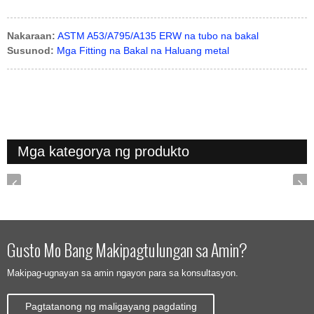
Nakaraan:
ASTM A53/A795/A135 ERW na tubo na bakal
Susunod:
Mga Fitting na Bakal na Haluang metal
Mga kategorya ng produkto
Gusto Mo Bang Makipagtulungan sa Amin?
Makipag-ugnayan sa amin ngayon para sa konsultasyon.
Pagtatanong ng maligayang pagdating