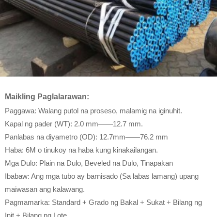
Maikling Paglalarawan:
Paggawa: Walang putol na proseso, malamig na iginuhit.
Kapal ng pader (WT): 2.0 mm——12.7 mm.
Panlabas na diyametro (OD): 12.7mm——76.2 mm
Haba: 6M o tinukoy na haba kung kinakailangan.
Mga Dulo: Plain na Dulo, Beveled na Dulo, Tinapakan
Ibabaw: Ang mga tubo ay barnisado (Sa labas lamang) upang
maiwasan ang kalawang.
Pagmamarka: Standard + Grado ng Bakal + Sukat + Bilang ng
Init + Bilang ng Lote