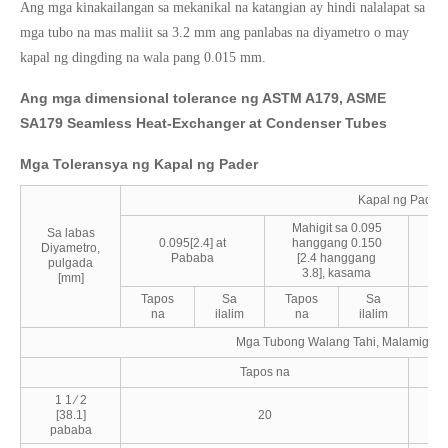
Ang mga kinakailangan sa mekanikal na katangian ay hindi nalalapat sa
mga tubo na mas maliit sa 3.2 mm ang panlabas na diyametro o may
kapal ng dingding na wala pang 0.015 mm.
Ang mga dimensional tolerance ng ASTM A179, ASME
SA179 Seamless Heat-Exchanger at Condenser Tubes
Mga Toleransya ng Kapal ng Pader
Kapal ng Pader,
Mahigit sa 0.095
Ma
Sa labas
0.095[2.4] at
hanggang 0.150
h
Diyametro,
Pababa
[2.4 hanggang
[
pulgada
3.8], kasama
[mm]
Tapos
Sa
Tapos
Sa
Ta
na
ilalim
na
ilalim
n
Mga Tubong Walang Tahi, Malamig na
Tapos na
1 1 ⁄ 2
[38.1]
20
pababa