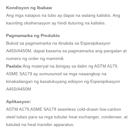
Kondisyon ng Ibabaw
Ang mga natapos na tubo ay dapat na walang kaliskis. Ang
kaunting oksihenasyon ay hindi ituturing na kaliskis.
Pagmamarka ng Produkto
Bukod sa pagmamarka na itinakda sa Espesipikasyon
A450/A450M, dapat kasama sa pagmamarka ang pangalan at
numero ng order ng mamimili.
Paalala:
Ang materyal na ibinigay sa ilalim ng ASTM A179,
ASME SA179 ay sumusunod sa mga naaangkop na
kinakailangan ng kasalukuyang edisyon ng Espesipikasyon
A450/A450M
Aplikasyon:
ASTM A179,ASME SA179 seamless cold-drawn low-carbon
steel tubes para sa mga tubular heat exchanger, condenser, at
katulad na heat transfer apparatus.