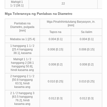
Mahigit 1
22
1 ⁄ 2 [38.1]
Mga Toleransya ng Panlabas na Diametro
Mga Pinahihintulutang Baryasyon, in.
Panlabas na
[mm]
Diametro, pulgada
[mm]
Tapos na
Sa ilalim
Mababa sa 1 [25.4]
0.004 [0.1]
0.004 [0.1]
1 hanggang 1 1 ⁄ 2
[25.4 hanggang
0.006 [0.15]
0.006 [0.15]
38.1], kasama
Mahigit 1 1 ⁄ 2
hanggang 2 [38.1
0.008 [0.2]
0.008 [0.2]
hanggang 50.8],
hindi kasama ang
2 hanggang 2 1 ⁄ 2
[50.8 hanggang
0.010 [0.25]
0.010 [0.25]
63.5], hindi
kasama ang
2 1 ⁄ 2 hanggang 3
[63.5 hanggang
0.012 [0.3]
0.012 [0.3]
76.2], hindi
kasama ang