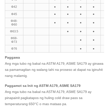
Φ42
●
●
●
●
●
Φ45
●
●
●
●
●
Φ48-
●
●
●
●
●
Φ60
Φ63.5
●
●
●
●
Φ68-
●
●
●
Φ73
Φ76
●
●
●
Paggawa
Ang mga tubo ng bakal na ASTM A179, ASME SA179 ay ginawa
sa pamamagitan ng walang tahi na proseso at dapat na iginuhit
nang malamig.
Paggamot sa Init ng ASTM A179, ASME SA179
Ang mga tubo na bakal na ASTM A179, ASME SA179 ay
pinapainit pagkatapos ng huling cold draw pass sa
temperaturang 650°C o mas mataas pa.