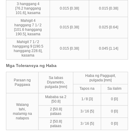
3 hanggang 4
[76.2 hanggang
0.015 [0.38]
0.015 [0.38]
101.6], kasama
Mahigit 4
hanggang 7 1 ⁄ 2
0.015 [0.38]
0.025 [0.64]
[101.6 hanggang
190.5], kasama
Mahigit 7 1 ⁄ 2
hanggang 9 [190.5
0.015 [0.38]
0.045 [1.14]
hanggang 228.6],
kasama
Mga Toleransya ng Haba
Haba ng Paggupit,
Sa labas
Paraan ng
pulgada [mm]
Diyametro,
Paggawa
pulgada [mm]
Tapos na
Sa ilalim
Mababa sa 2
1 ⁄ 8 [3]
0 [0]
[50.8]
Walang
tahi,
2 [50.8]
3 ⁄ 16 [5]
0 [0]
malamig na
pataas
natapos
2 [50.8]
3 ⁄ 16 [5]
0 [0]
pataas