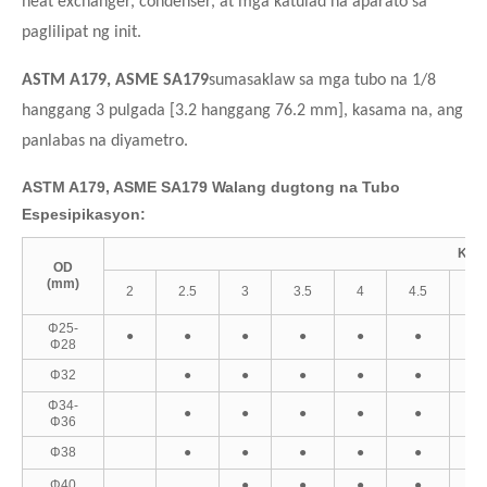
heat exchanger, condenser, at mga katulad na aparato sa
paglilipat ng init.
ASTM A179, ASME SA179
sumasaklaw sa mga tubo na 1/8
hanggang 3 pulgada [3.2 hanggang 76.2 mm], kasama na, ang
panlabas na diyametro.
ASTM A179, ASME SA179 Walang dugtong na Tubo
Espesipikasyon:
Kapa
OD
(mm)
2
2.5
3
3.5
4
4.5
5
Φ25-
●
●
●
●
●
●
Φ28
Φ32
●
●
●
●
●
●
Φ34-
●
●
●
●
●
●
Φ36
Φ38
●
●
●
●
●
●
Φ40
●
●
●
●
●