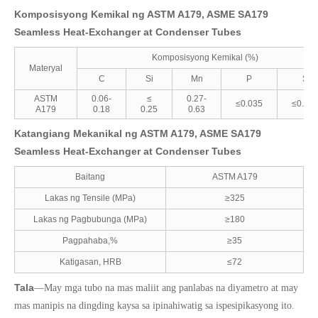
Komposisyong Kemikal ng ASTM A179, ASME SA179
Seamless Heat-Exchanger at Condenser Tubes
Komposisyong Kemikal (%)
Materyal
C
Si
Mn
P
S
ASTM
0.06-
≤
0.27-
≤0.035
≤0.03
A179
0.18
0.25
0.63
Katangiang Mekanikal ng ASTM A179, ASME SA179
Seamless Heat-Exchanger at Condenser Tubes
Baitang
ASTM A179
Lakas ng Tensile (MPa)
≥325
Lakas ng Pagbubunga (MPa)
≥180
Pagpahaba,%
≥35
Katigasan, HRB
≤72
Tala
—May mga tubo na mas maliit ang panlabas na diyametro at may
mas manipis na dingding kaysa sa ipinahiwatig sa ispesipikasyong ito.