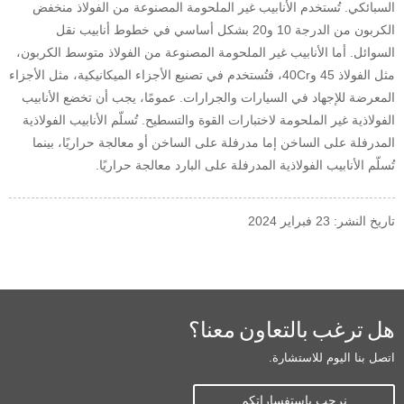
السبائكي. تُستخدم الأنابيب غير الملحومة المصنوعة من الفولاذ منخفض
الكربون من الدرجة 10 و20 بشكل أساسي في خطوط أنابيب نقل
السوائل. أما الأنابيب غير الملحومة المصنوعة من الفولاذ متوسط ​​الكربون،
مثل الفولاذ 45 و40Cr، فتُستخدم في تصنيع الأجزاء الميكانيكية، مثل الأجزاء
المعرضة للإجهاد في السيارات والجرارات. عمومًا، يجب أن تخضع الأنابيب
الفولاذية غير الملحومة لاختبارات القوة والتسطيح. تُسلّم الأنابيب الفولاذية
المدرفلة على الساخن إما مدرفلة على الساخن أو معالجة حراريًا، بينما
تُسلّم الأنابيب الفولاذية المدرفلة على البارد معالجة حراريًا.
تاريخ النشر: 23 فبراير 2024
هل ترغب بالتعاون معنا؟
اتصل بنا اليوم للاستشارة.
نرحب باستفساراتكم