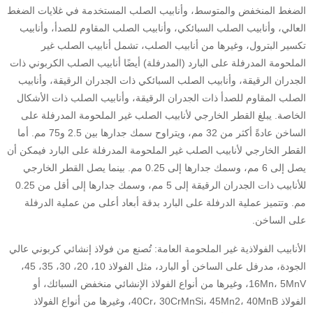
الضغط المنخفض والمتوسط، وأنابيب الصلب المستخدمة في غلايات الضغط
العالي، وأنابيب الصلب السبائكي، وأنابيب الصلب المقاوم للصدأ، وأنابيب
تكسير البترول، وغيرها من أنابيب الصلب، تشمل أنابيب الصلب غير
الملحومة المدرفلة على البارد (المدرفلة) أيضًا أنابيب الصلب الكربوني ذات
الجدران الرقيقة، وأنابيب الصلب السبائكي ذات الجدران الرقيقة، وأنابيب
الصلب المقاوم للصدأ ذات الجدران الرقيقة، وأنابيب الصلب ذات الأشكال
الخاصة. يبلغ القطر الخارجي لأنابيب الصلب غير الملحومة المدرفلة على
الساخن عادةً أكثر من 32 مم، ويتراوح سمك جدارها بين 2.5 و75 مم. أما
القطر الخارجي لأنابيب الصلب غير الملحومة المدرفلة على البارد فيمكن أن
يصل إلى 6 مم، وسمك جدارها إلى 0.25 مم. بينما يصل القطر الخارجي
للأنابيب ذات الجدران الرقيقة إلى 5 مم، وسمك جدارها إلى أقل من 0.25
مم. وتتميز عملية الدرفلة على البارد بدقة أبعاد أعلى من عملية الدرفلة
على الساخن.
الأنابيب الفولاذية غير الملحومة العامة: تُصنع من فولاذ إنشائي كربوني عالي
الجودة، مدرفل على الساخن أو البارد، مثل الفولاذ 10، 20، 30، 35، 45،
16Mn، 5MnV، وغيرها من أنواع الفولاذ الإنشائي منخفض السبائك، أو
الفولاذ 40Cr، 30CrMnSi، 45Mn2، 40MnB، وغيرها من أنواع الفولاذ