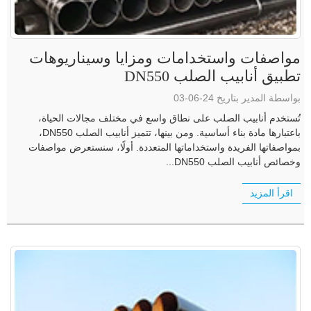
مواصفات واستخدامات ومزايا وسيناريوهات
تطبيق أنابيب الصلب DN550
بواسطة المدير بتاريخ 24-06-03
تُستخدم أنابيب الصلب على نطاق واسع في مختلف مجالات الحياة،
باعتبارها مادة بناء أساسية. ومن بينها، تتميز أنابيب الصلب DN550،
بمواصفاتها الفريدة واستخداماتها المتعددة. أولًا، سنستعرض مواصفات
وخصائص أنابيب الصلب DN550...
اقرأ المزيد