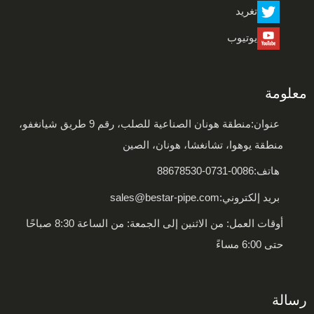
تغريد
لفائف من الفولاذ المقاوم للصدأ
يوتيوب
معلومة
عنوان:
منطقة هونان الصناعية للصلب، رقم 9 طريق شيانغفو،
منطقة يوهوا، تشانغشا، هونان، الصين
هاتف:
0086-0731-88678530
بريد إلكتروني:
sales@bestar-pipe.com
أوقات العمل: من الاثنين إلى الجمعة: من الساعة 8:30 صباحًا
حتى 6:00 مساءً
رسالة