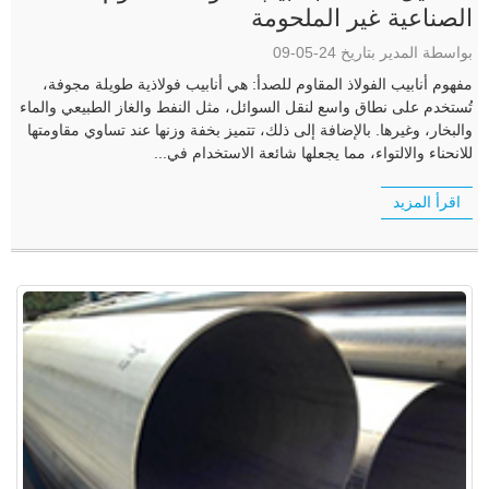
الصناعية غير الملحومة
بواسطة المدير بتاريخ 24-05-09
مفهوم أنابيب الفولاذ المقاوم للصدأ: هي أنابيب فولاذية طويلة مجوفة،
تُستخدم على نطاق واسع لنقل السوائل، مثل النفط والغاز الطبيعي والماء
والبخار، وغيرها. بالإضافة إلى ذلك، تتميز بخفة وزنها عند تساوي مقاومتها
للانحناء والالتواء، مما يجعلها شائعة الاستخدام في...
اقرأ المزيد