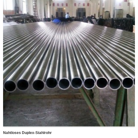
Grad:
304, 304L, 304H, 310S, 310H, 316, 316L, 321, 321H, S32205, S32750,
S82011
Oberfläche:
Geglüht, gebeizt, poliert
Verpackung:
In wasserdichtes Papier eingewickelt, verpackt in Holzhütten.
Nahtloses Duplex-Stahlrohr