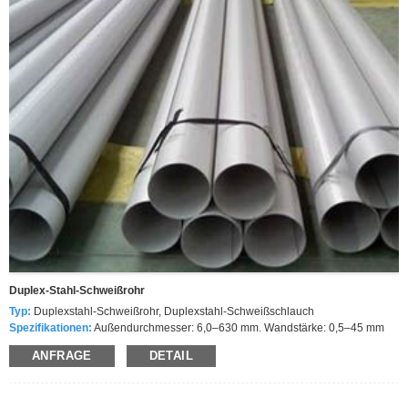
Duplex-Stahl-Schweißrohr
Typ:
Duplexstahl-Schweißrohr, Duplexstahl-Schweißschlauch
Spezifikationen:
Außendurchmesser: 6,0–630 mm. Wandstärke: 0,5–45 mm
Standard:
ASTM A790, A789, A815 / ASME SA790, SA789, SA815
ANFRAGE
DETAIL
Grad:
UNS S31803, UNS S32205
Ende:
Glattes Ende, abgeschrägtes Ende, Gewinde
Verpackung:
In wasserdichtes Papier eingewickelt, verpackt in Holzhütten.