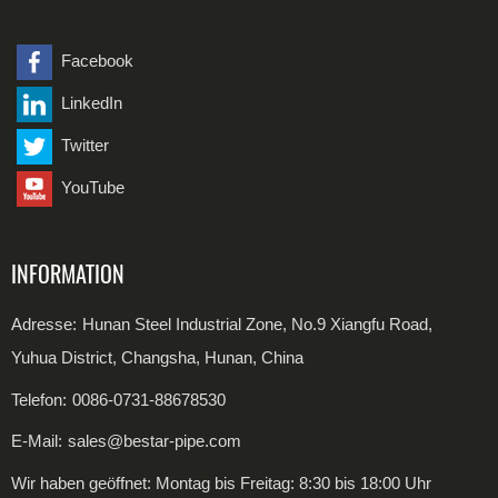
Nahtloses Duplex-Stahlrohr
Fittings aus legiertem Stahl
Kohlenstoffstahlplatte
Duplex-Stahl-Schweißrohr
Edelstahlplatte
Facebook
LinkedIn
Kohlenstoffstahlspule
Twitter
Edelstahlspule
YouTube
INFORMATION
Adresse:
Hunan Steel Industrial Zone, No.9 Xiangfu Road,
Yuhua District, Changsha, Hunan, China
Telefon:
0086-0731-88678530
E-Mail:
sales@bestar-pipe.com
Wir haben geöffnet: Montag bis Freitag: 8:30 bis 18:00 Uhr