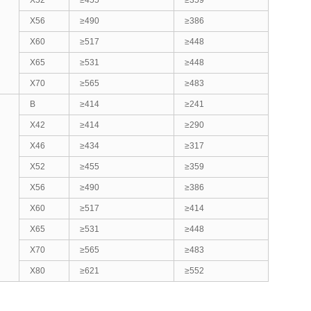
X56
≥490
≥386
X60
≥517
≥448
X65
≥531
≥448
X70
≥565
≥483
B
≥414
≥241
X42
≥414
≥290
X46
≥434
≥317
X52
≥455
≥359
X56
≥490
≥386
X60
≥517
≥414
X65
≥531
≥448
X70
≥565
≥483
X80
≥621
≥552