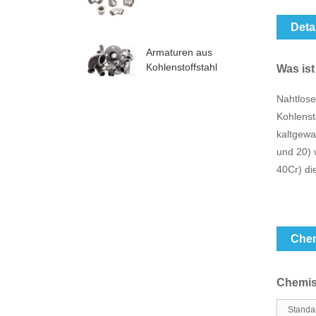
Deta
Armaturen aus
Kohlenstoffstahl
Was ist
Nahtlose
Kohlenst
kaltgewa
und 20) 
40Cr) di
Chem
Chemis
Standa