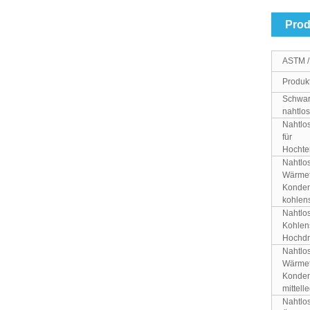
Prod
ASTM 
Produk
Schwar
nahtlos
Nahtlos
für
Hocht
Nahtlo
Wärmet
Konden
kohlen
Nahtlo
Kohlens
Hochd
Nahtlo
Wärmet
Konden
mittell
Nahtlo