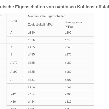
ische Eigenschaften von nahtlosen Kohlenstoffsta
rd
Mechanische Eigenschaften
Grad
Streckgrenze
Zugfestigkeit (MPa)
(MPa)
A
≥330
≥205
B
≥415
≥240
A
≥415
≥240
B
≥485
≥275
A179
≥325
≥180
A192
≥325
≥180
A
≥331
≥207
B
≥414
≥241
X42
≥414
≥290
X46
≥434
≥317
X52
≥455
≥359