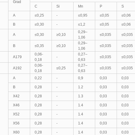
Grad
C
Si
Mn
P
S
A
≤0,25
-
≤0,95
≤0,05
≤0,06
B
≤0,30
-
≤1,2
≤0,05
≤0,06
0,29–
A
≤0,30
≥0,10
≤0,035
≤0,035
1,06
0,29–
B
≤0,35
≥0,10
≤0,035
≤0,035
1,06
0,06-
0,27–
A179
-
≤0,035
≤0,035
0,18
0,63
0,06-
0,27–
A192
≤0,25
≤0,035
≤0,035
0,18
0,63
A
0,22
-
0,9
0,03
0,03
B
0,28
-
1.2
0,03
0,03
X42
0,28
-
1.3
0,03
0,03
X46
0,28
-
1.4
0,03
0,03
X52
0,28
-
1.4
0,03
0,03
X56
0,28
-
1.4
0,03
0,03
X60
0,28
-
1.4
0,03
0,03