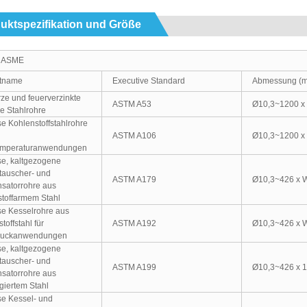
uktspezifikation und Größe
/ ASME
tname
Executive Standard
Abmessung (
ze und feuerverzinkte
ASTM A53
Ø10,3~1200 x
e Stahlrohre
e Kohlenstoffstahlrohre
ASTM A106
Ø10,3~1200 x
emperaturanwendungen
se, kaltgezogene
auscher- und
ASTM A179
Ø10,3~426 x 
satorrohre aus
stoffarmem Stahl
se Kesselrohre aus
toffstahl für
ASTM A192
Ø10,3~426 x 
ruckanwendungen
se, kaltgezogene
auscher- und
ASTM A199
Ø10,3~426 x 
satorrohre aus
egiertem Stahl
se Kessel- und