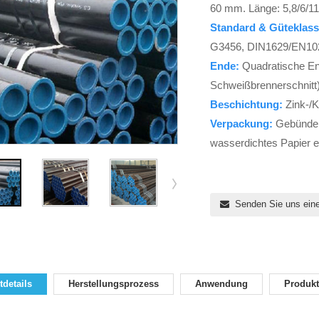
60 mm. Länge: 5,8/6/1
Standard & Güteklass
G3456, DIN1629/EN10
Ende:
Quadratische En
Schweißbrennerschnitt
Beschichtung:
Zink-/
Verpackung:
Gebündelt
wasserdichtes Papier e
Senden Sie uns eine
details
Herstellungsprozess
Anwendung
Produkt