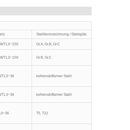
mm)
Stahlkennzeichnung / Stahlgüte
 WT1,0~150
Gr.A, Gr.B, Gr.C
 WT1,0~150
Gr.B, Gr.C
WT1,0~36
kohlenstoffarmer Stahl
WT1,0~36
kohlenstoffarmer Stahl
1,0~36
T5, T22