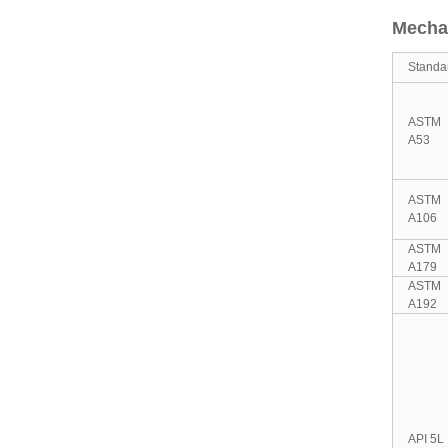
Mechan
Standa
ASTM
A53
ASTM
A106
ASTM
A179
ASTM
A192
API 5L