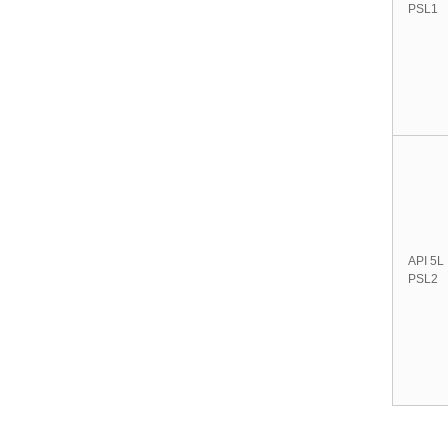
PSL1
API 5L
PSL2