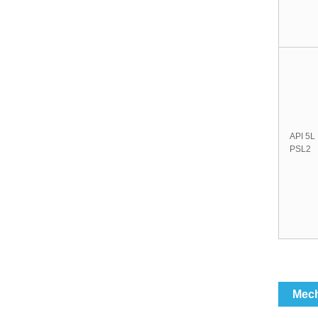
API 5L
PSL2
Mech