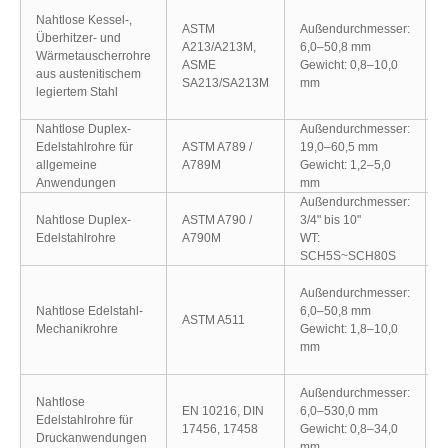
T
Nahtlose Kessel-,
T
ASTM
Außendurchmesser:
Überhitzer- und
T
A213/A213M,
6,0–50,8 mm
Wärmetauscherrohre
T
ASME
Gewicht: 0,8–10,0
aus austenitischem
T
SA213/SA213M
mm
legiertem Stahl
T
T
Nahtlose Duplex-
Außendurchmesser:
Edelstahlrohre für
ASTM A789 /
19,0–60,5 mm
S
allgemeine
A789M
Gewicht: 1,2–5,0
Anwendungen
mm
Außendurchmesser:
Nahtlose Duplex-
ASTM A790 /
3/4" bis 10"
S
Edelstahlrohre
A790M
WT:
SCH5S~SCH80S
M
Außendurchmesser:
M
Nahtlose Edelstahl-
6,0–50,8 mm
M
ASTM A511
Mechanikrohre
Gewicht: 1,8–10,0
M
mm
M
M
1
Außendurchmesser:
Nahtlose
1
EN 10216, DIN
6,0–530,0 mm
Edelstahlrohre für
1
17456, 17458
Gewicht: 0,8–34,0
Druckanwendungen
1
mm