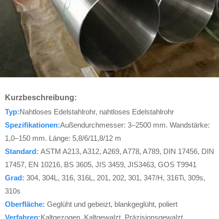
Kurzbeschreibung:
Typ:
Nahtloses Edelstahlrohr, nahtloses Edelstahlrohr
Spezifikationen:
Außendurchmesser: 3–2500 mm. Wandstärke:
1,0–150 mm. Länge: 5,8/6/11,8/12 m
Standard:
ASTM A213, A312, A269, A778, A789, DIN 17456, DIN
17457, EN 10216, BS 3605, JIS 3459, JIS3463, GOS T9941
Grad:
304, 304L, 316, 316L, 201, 202, 301, 347/H, 316Ti, 309s,
310s
Oberfläche:
Geglüht und gebeizt, blankgeglüht, poliert
Verfahren:
Kaltgezogen, Kaltgewalzt, Präzisionsgewalzt