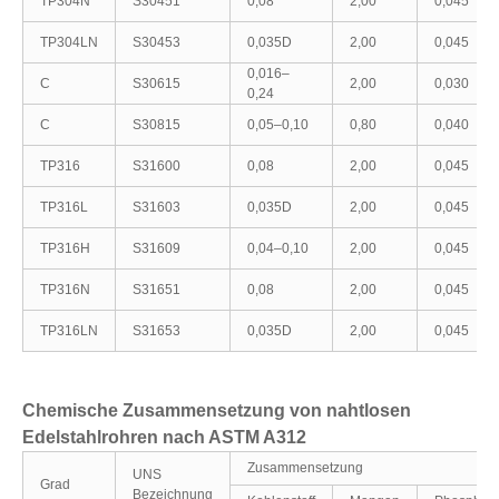
TP304N
S30451
0,08
2,00
0,045
TP304LN
S30453
0,035D
2,00
0,045
0,016–
C
S30615
2,00
0,030
0,24
C
S30815
0,05–0,10
0,80
0,040
TP316
S31600
0,08
2,00
0,045
TP316L
S31603
0,035D
2,00
0,045
TP316H
S31609
0,04–0,10
2,00
0,045
TP316N
S31651
0,08
2,00
0,045
TP316LN
S31653
0,035D
2,00
0,045
Chemische Zusammensetzung von nahtlosen
Edelstahlrohren nach ASTM A312
Zusammensetzung
UNS
Grad
Bezeichnung