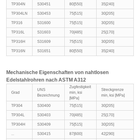
TP304N
S30451
80[550]
35[240]
TP304LN
S30453
75[515]
30[205]
TP316
S31600
75[515]
30[205]
TP316L
S31603
70[485]
25[170]
TP316H
S31609
75[515]
30[205]
TP316N
S31651
80[550]
35[240]
Mechanische Eigenschaften von nahtlosen
Edelstahlrohren nach ASTM A312
Zugfestigkeit
UNS
Streckgrenze
Grad
min, ksi
Bezeichnung
min, ksi [MPa]
[MPa]
TP304
S30400
75[515]
30[205]
TP304L
S30403
70[485]
25[170]
TP304H
S30409
75[515]
30[205]
...
S30415
87[600]
42[290]