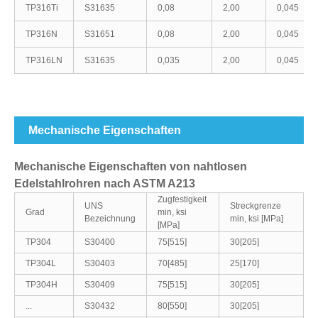
TP316Ti
S31635
0,08
2,00
0,045
TP316N
S31651
0,08
2,00
0,045
TP316LN
S31635
0,035
2,00
0,045
Mechanische Eigenschaften
Mechanische Eigenschaften von nahtlosen
Edelstahlrohren nach ASTM A213
Zugfestigkeit
UNS
Streckgrenze
Grad
min, ksi
Bezeichnung
min, ksi [MPa]
[MPa]
TP304
S30400
75[515]
30[205]
TP304L
S30403
70[485]
25[170]
TP304H
S30409
75[515]
30[205]
...
S30432
80[550]
30[205]