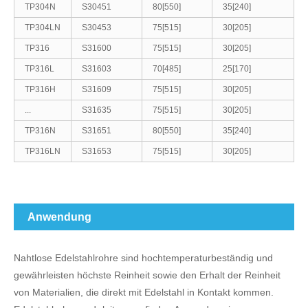
TP304N
S30451
80[550]
35[240]
TP304LN
S30453
75[515]
30[205]
TP316
S31600
75[515]
30[205]
TP316L
S31603
70[485]
25[170]
TP316H
S31609
75[515]
30[205]
...
S31635
75[515]
30[205]
TP316N
S31651
80[550]
35[240]
TP316LN
S31653
75[515]
30[205]
Anwendung
Nahtlose Edelstahlrohre sind hochtemperaturbeständig und
gewährleisten höchste Reinheit sowie den Erhalt der Reinheit
von Materialien, die direkt mit Edelstahl in Kontakt kommen.