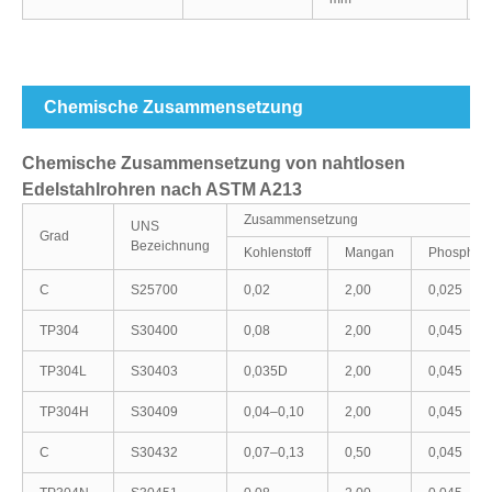
1
Chemische Zusammensetzung
Chemische Zusammensetzung von nahtlosen
Edelstahlrohren nach ASTM A213
Zusammensetzung
UNS
Grad
Bezeichnung
Kohlenstoff
Mangan
Phosphor
C
S25700
0,02
2,00
0,025
TP304
S30400
0,08
2,00
0,045
TP304L
S30403
0,035D
2,00
0,045
TP304H
S30409
0,04–0,10
2,00
0,045
C
S30432
0,07–0,13
0,50
0,045