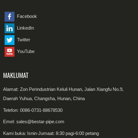
Paip Lancar Keluli Dupleks
Kelengkapan Keluli Aloi
Plat Keluli Karbon
Paip Kimpalan Keluli Dupleks
Plat Keluli Tahan Karat
Facebook
LinkedIn
Gegelung Keluli Karbon
Twitter
Gegelung Keluli Tahan Karat
YouTube
MAKLUMAT
Alamat:
Zon Perindustrian Keluli Hunan, Jalan Xiangfu No.9,
Daerah Yuhua, Changsha, Hunan, China
Telefon:
0086-0731-88678530
Emel:
sales@bestar-pipe.com
Kami buka: Isnin-Jumaat: 8:30 pagi-6:00 petang