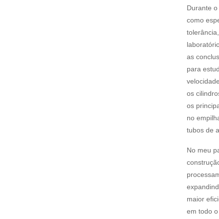
Durante o
como espes
tolerânci
laboratór
as conclu
para estud
velocidad
os cilindr
os princip
no empilh
tubos de a
No meu pa
construção
processame
expandind
maior efic
em todo o