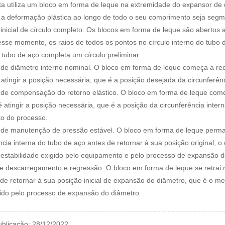
ta utiliza um bloco em forma de leque na extremidade do expansor de 
a deformação plástica ao longo de todo o seu comprimento seja segme
 inicial de círculo completo. Os blocos em forma de leque são abertos
sse momento, os raios de todos os pontos no círculo interno do tubo d
o tubo de aço completa um círculo preliminar.
 de diâmetro interno nominal. O bloco em forma de leque começa a red
é atingir a posição necessária, que é a posição desejada da circunferê
o de compensação do retorno elástico. O bloco em forma de leque com
é atingir a posição necessária, que é a posição da circunferência inter
to do processo.
o de manutenção de pressão estável. O bloco em forma de leque perm
ncia interna do tubo de aço antes de retornar à sua posição original,
 estabilidade exigido pelo equipamento e pelo processo de expansão d
e descarregamento e regressão. O bloco em forma de leque se retrai r
de retornar à sua posição inicial de expansão do diâmetro, que é o 
gido pelo processo de expansão do diâmetro.
ublicação: 28/12/2022