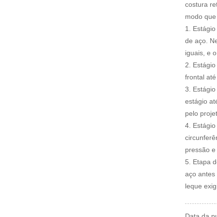
costura re
modo que 
1. Estágio
de aço. Ne
iguais, e 
2. Estágio
frontal at
3. Estági
estágio at
pelo proje
4. Estági
circunferê
pressão e
5. Etapa d
aço antes 
leque exi
Data da p