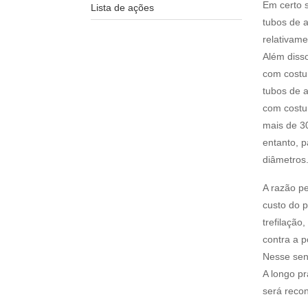
Em certo s
Lista de ações
tubos de a
relativam
Além disso
com costu
tubos de 
com costu
mais de 3
entanto, p
diâmetros
A razão p
custo do p
trefilação
contra a p
Nesse sent
A longo p
será reco