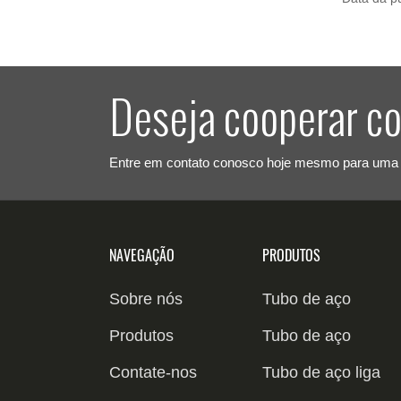
Deseja cooperar c
Entre em contato conosco hoje mesmo para uma 
NAVEGAÇÃO
PRODUTOS
Sobre nós
Tubo de aço
carbono
Produtos
Tubo de aço
Tubo sem costura
inoxidável
Contate-nos
Tubo de aço liga
de aço carbono
Tubo soldado de
Tubo 304