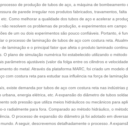
 processo de produção de tubos de aço, a máquina de bombeamento d
sura de parede irregular nos produtos fabricados, travamentos, falta d
a, etc. Como melhorar a qualidade dos tubos de aço e acelerar a prod
io não resolvem os problemas de produção, e experimentos em campo 
sões de um ou dois experimentos são pouco confiáveis. Portanto, é fu
ar o processo de laminação de tubos de aço com costura reta. Atualme
e de laminação e o principal fator que afeta o produto laminado cont
os. O plano de simulação numérica foi estabelecido utilizando o método
ais parâmetros ajustáveis ​​(valor da folga entre os cilindros e velocid
amento do metal. Através da plataforma MARC, foi criado um modelo d
ço com costura reta para estudar sua influência na força de laminaçã
ís, existe demanda por tubos de aço com costura reta nas indústrias 
 urbana, energia elétrica, etc. A expansão do diâmetro de tubos sold
nto sob pressão que utiliza meios hidráulicos ou mecânicos para apli
o-o radialmente para fora. Comparado ao método hidráulico, o métod
iência. O processo de expansão do diâmetro já foi adotado em diversa
 mundo. A seguir, descrevemos detalhadamente o processo. A expans