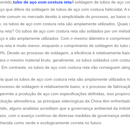
entido,
tubo de aço com costura reta
A soldagem de tubos de aço co
ço que difere da soldagem de tubos de aço com costura helicoidal. A 
ente comum no mercado devido à simplicidade do processo, ao baixo cu
, os tubos de aço com costura reta são amplamente utilizados. Quais 
ra reta? Os tubos de aço com costura reta são soldados por um método
aço e são amplamente utilizados. Com o mesmo diâmetro e comprimen
ra reta é muito menor, enquanto o comprimento de soldagem do tubo 
0%. Devido ao processo de soldagem, a eficiência é relativamente bai
ara o mesmo material bruto, geralmente, os tubos soldados com costur
. Em contraste, os tubos de aço com costura reta não conseguem ating
ela qual os tubos de aço com costura reta são amplamente utilizados 
rocesso de soldagem é relativamente baixo, e o processo de fabricação
, permite a produção de aço com especificações definidas, isso propo
oluição atmosférica, as principais siderúrgicas da China têm enfrenta
ido, alguns analistas acreditam que a governança ambiental da indúst
razo, com o avanço contínuo de diversas medidas de governança ambien
nhecida como verde e ecologicamente correta no futuro.