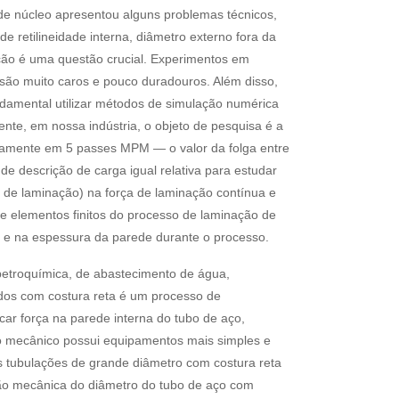
e núcleo apresentou alguns problemas técnicos,
e retilineidade interna, diâmetro externo fora da
ução é uma questão crucial. Experimentos em
são muito caros e pouco duradouros. Além disso,
ndamental utilizar métodos de simulação numérica
nte, em nossa indústria, o objeto de pesquisa é a
inuamente em 5 passes MPM — o valor da folga entre
 de descrição de carga igual relativa para estudar
ade de laminação) na força de laminação contínua e
e elementos finitos do processo de laminação de
o e na espessura da parede durante o processo.
petroquímica, de abastecimento de água,
ados com costura reta é um processo de
car força na parede interna do tubo de aço,
o mecânico possui equipamentos mais simples e
s tubulações de grande diâmetro com costura reta
ão mecânica do diâmetro do tubo de aço com